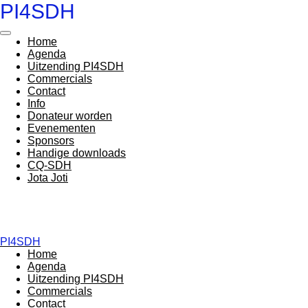
PI4SDH
Ga
direct
naar
Home
de
Agenda
hoofdinhoud
Uitzending PI4SDH
Commercials
Contact
Info
Donateur worden
Evenementen
Sponsors
Handige downloads
CQ-SDH
Jota Joti
PI4SDH
Home
Agenda
Uitzending PI4SDH
Commercials
Contact