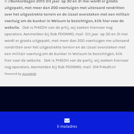
© 2
Bunkerdagen 2015
Dit jaar op 30 en 31 mei wordt er groots
uitgepakt, met meer dan 200 voertuigen met uiteraard rondritten
over het uitgestrekte terrein en de IJssel oversteken met een militair
voertuig om de bunker in Welsum te bezichtigen, klik hier voor de
website.
Ook is PI4SDH van de prtij, wij zoeken hiervoor nog
operators. Aanmelden bij Rob PD0NMO, mail Dit jaar op 30 en 31 mei
wordt er groots uitgepakt, met meer dan 200 voertuigen me uiteraard
rondritten over het uitgestrekte terrein en de IJssel oversteken met
een militair voertuig om de bunker in Welsum te bezichtigen, klik
hier voor de website. Ook is PI4SDH van de partij, wij zoeken hiervoor
nog operators. Aanmelden bij Rob PD0NMO, mail 014 Pi4sdh.nl
Powered by
JouwWeb
E-mailadres