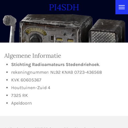
PI4SDH
Ga
direct
naar
de
hoofdinhoud
Algemene Informatie
Stichting Radioamateurs
Stedendriehoek
.
rekeningnummer: NL92 KNAB 0723-436568
KVK 60605367
Houttuinen-Zuid 4
7325 RK
Apeldoorn